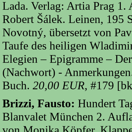
Lada. Verlag: Artia Prag 1.
Robert Šálek. Leinen, 195 
Novotný, übersetzt von Pave
Taufe des heiligen Wladimi
Elegien – Epigramme – Der 
(Nachwort) - Anmerkungen. 
Buch.
20,00 EUR
, #179
[bk
Brizzi, Fausto:
Hundert Ta
Blanvalet München 2. Aufla
von Monika Köpfer. Klappe