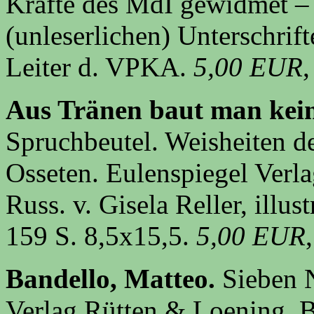
Kräfte des MdI gewidmet –
(unleserlichen) Unterschrif
Leiter d. VPKA.
5,00 EUR
,
Aus Tränen baut man kei
Spruchbeutel. Weisheiten d
Osseten. Eulenspiegel Verla
Russ. v. Gisela Reller, illu
159 S. 8,5x15,5.
5,00 EUR
Bandello, Matteo.
Sieben 
Verlag Rütten & Loening, B