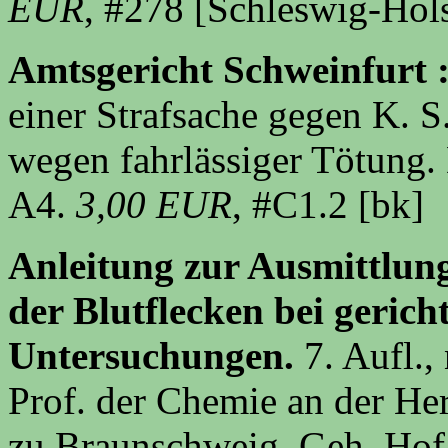
EUR
, #278 [Schleswig-Hols
Amtsgericht Schweinfurt 
einer Strafsache gegen K. S.
wegen fahrlässiger Tötung. 
A4.
3,00 EUR
, #C1.2 [bk]
Anleitung zur Ausmittlun
der Blutflecken bei gerich
Untersuchungen.
7. Aufl.,
Prof. der Chemie an der He
zu Braunschweig, Geh. Hof-